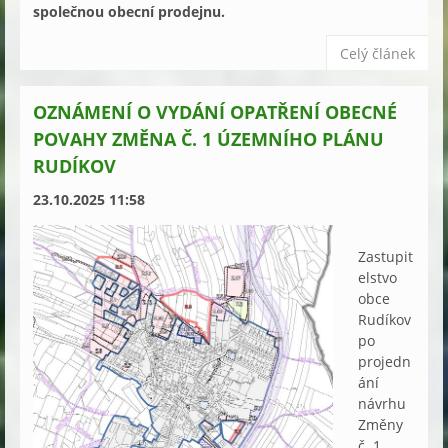
společnou obecní prodejnu. 
Celý článek
OZNÁMENÍ O VYDÁNÍ OPATŘENÍ OBECNÉ
POVAHY ZMĚNA Č. 1 ÚZEMNÍHO PLÁNU
RUDÍKOV
23.10.2025 11:58
Zastupit
elstvo
obce
Rudíkov
po
projedn
ání
návrhu
Změny
č. 1