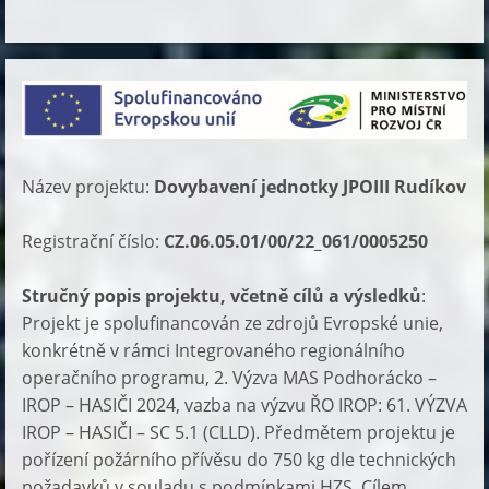
Název projektu:
Dovybavení jednotky JPOIII Rudíkov
Registrační číslo:
CZ.06.05.01/00/22_061/0005250
Stručný popis projektu, včetně cílů a výsledků
:
Projekt je spolufinancován ze zdrojů Evropské unie,
konkrétně v rámci Integrovaného regionálního
operačního programu, 2. Výzva MAS Podhorácko –
IROP – HASIČI 2024, vazba na výzvu ŘO IROP: 61. VÝZVA
IROP – HASIČI – SC 5.1 (CLLD). Předmětem projektu je
pořízení požárního přívěsu do 750 kg dle technických
požadavků v souladu s podmínkami HZS. Cílem