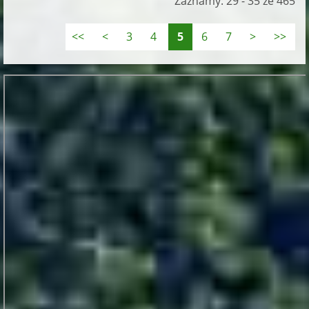
Záznamy: 29 - 35 ze 465
<<
<
3
4
5
6
7
>
>>