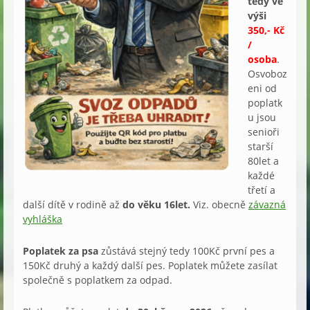
tedy ve
výši
350,- Kč
/
osoba
.
Osvoboz
eni od
poplatk
u jsou
senioři
starší
80let a
každé
třetí a
další dítě v rodině až
do věku 16let.
Viz. obecně
závazná
vyhláška
Poplatek za psa
zůstává stejný tedy 100Kč první pes a
150Kč druhý a každý další pes. Poplatek můžete zasílat
společně s poplatkem za odpad.