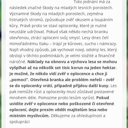
Toto jednání má za
následek značné škody na mladých lesních porostech.
Významné škody na mladých porostech, zejména
listnatých stromů, způsobuje zvěř okusem a loupáním
kůry. Právě proto se staví oplocenky, které je nutné
neustále udržovat. Pokud však někdo nechá branku
otevřenou, ztrácí oplocení svůj smysl. Lesy dnes čelí
mimořádnému tlaku – trápí je kůrovec, sucho i námrazy.
Najít vhodný způsob, jak vychovat nový, odolný les, který
obstojí v těchto podmínkách, je velmi složité a finančně
náročné.
Náklady na obnovu a výchovu lesa se mohou
vyšplhat až na několik set tisíc korun na jeden hektar.
Je možné, že někdo vidí zvěř v oplocence a chce jí
„pomoci“. Otevřená branka ale problém neřeší – zvěř
se do oplocenky vrátí, případně přijdou další kusy.
Les
pak nemůže růst a oplocenky musí zůstávat postavené
mnohem déle. Pomozme proto lesům vyrůst.
Pokud
uvidíte zvěř v oplocence nebo poškozené či otevřené
oplocení, dejte prosím vědět majitelům lesa nebo
místním myslivcům.
Děkujeme za ohleduplnost a
spolupráci