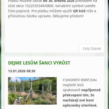
Platbu můžete zaslat
do 30. března 2026
převodem na
účet obce
1522535349/0800. Variabilní symbol uveďte
číslo popisné. Pro platbu můžete využít
QR kód
níže a
příslušnou částku upravte. Děkujeme předem!
Celý článek
DEJME LESŮM ŠANCI VYRŮST
13.01.2026 08:30
V poslední době jsou
majitelé lesů
opakovaně
nepříjemně
překvapeni tím, že
nacházejí své lesní
oplocenky otevřené.