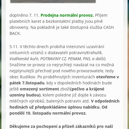
doplněno 7. 11. 
Prodejna normální provoz.
 Příjem 
platebních karet a bezkontaktní platby jsou plně 
obnoveny.
Na pokladně je také dostupná služba CASH 
BACK.
5.11. V těchto dnech probíhá intenzivní uzavírání 
smluvních vztahů s dodavateli potravin
(Krahulík, 
Vodňanské kuře, POTRAVINY CZ, PENAM, PNS, a další). 
Snažíme se provoz co nejrychleji navázat na co možná 
nejplynulejší přechod pod nového provozovatele, tedy 
obec Rudíkov. Po proběhnutých inventurách
 otevřeme v 
pátek 7.listopadu
, kdy v dopoledních hodinách bude 
ještě 
omezený sortiment
 zboží
(pečivo a krájené 
uzeniny budou)
, kolem poledne již dojde k závozu 
mléčných výrobků, balených potravin atd. 
V odpoledních 
hodinách už předpokládáme úplnou nabídku. Od 
pondělí 10. listopadu normální provoz. 
Děkujeme za pochopení a přízeň zákazníků pro naší 