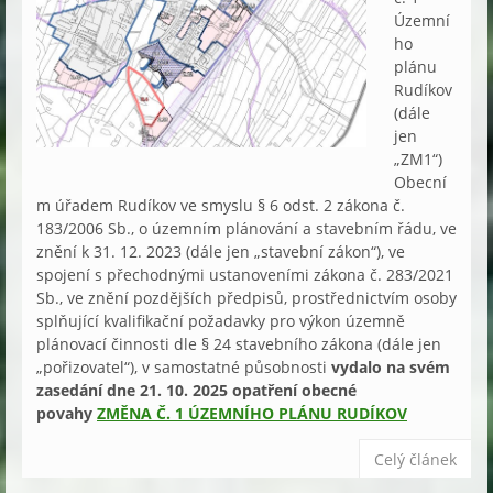
Územní
ho
plánu
Rudíkov
(dále
jen
„ZM1“)
Obecní
m úřadem Rudíkov ve smyslu § 6 odst. 2 zákona č.
183/2006 Sb., o územním plánování a stavebním řádu, ve
znění k 31. 12. 2023 (dále jen „stavební zákon“), ve
spojení s přechodnými ustanoveními zákona č. 283/2021
Sb., ve znění pozdějších předpisů, prostřednictvím osoby
splňující kvalifikační požadavky pro výkon územně
plánovací činnosti dle § 24 stavebního zákona (dále jen
„pořizovatel“), v samostatné působnosti
vydalo na svém
zasedání dne 21. 10. 2025 opatření obecné
povahy
ZMĚNA Č. 1 ÚZEMNÍHO PLÁNU RUDÍKOV
Celý článek