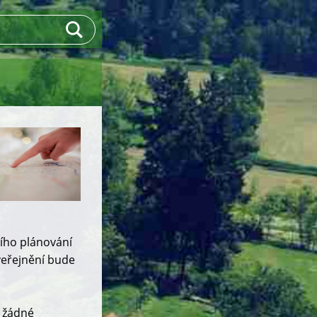
ího plánování
veřejnění bude
y žádné