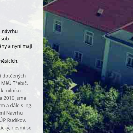
a návrhu
ůsob
ány a nyní mají
ž
ěsících.
ní dotčených
y MěÚ Třebíč,
 k milníku
na 2016 jsme
 a dále s Ing.
nění Návrhu
ÚP Rudíkov.
ický, nesmí se