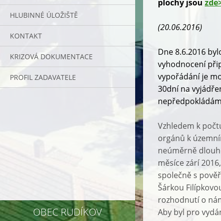
plochy jsou
zde
HLUBINNÉ ÚLOŽIŠTĚ
(20.06.2016)
KONTAKT
Dne 8.6.2016 by
KRIZOVÁ DOKUMENTACE
vyhodnocení při
vypořádání je m
PROFIL ZADAVATELE
30dní na vyjádře
nepředpokládáme
Vzhledem k počtu
orgánů k územním
neúměrně dlouhou
měsíce zárí 2016
společně s pově
Šárkou Filípkovou
rozhodnutí o nám
OBEC RUDÍKOV
Aby byl pro vydá