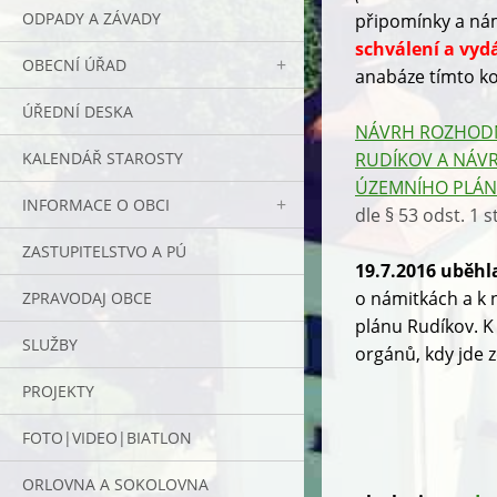
ODPADY A ZÁVADY
připomínky a ná
schválení a vyd
OBECNÍ ÚŘAD
anabáze tímto ko
ÚŘEDNÍ DESKA
NÁVRH ROZHODN
KALENDÁŘ STAROSTY
RUDÍKOV A NÁV
ÚZEMNÍHO PLÁN
INFORMACE O OBCI
dle § 53 odst. 1
ZASTUPITELSTVO A PÚ
19.7.2016 uběhl
o námitkách a k
ZPRAVODAJ OBCE
plánu Rudíkov. 
SLUŽBY
orgánů, kdy jde
PROJEKTY
FOTO|VIDEO|BIATLON
ORLOVNA A SOKOLOVNA