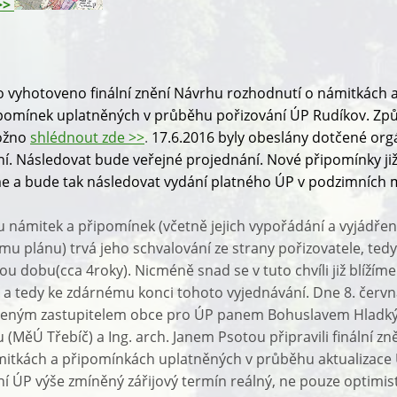
>>
lo vyhotoveno
finální znění Návrhu rozhodnutí o námitkách 
pomínek uplatněných v průběhu pořizování ÚP Rudíkov
. Zp
ožno
shlédnout zde >>
.
17.6.2016 byly obeslány dotčené org
ní. Následovat bude veřejné projednání. Nové připomínky ji
 a bude tak následovat vydání platného ÚP v podzimních m
 námitek a připomínek (včetně jejich vypořádání a vyjádře
u plánu) trvá jeho schvalování ze strany pořizovatele, ted
 dobu(cca 4roky). Nicméně snad se v tuto chvíli již blížíme
, a tedy ke zdárnému konci tohoto vyjednávání. Dne 8. červ
řeným zastupitelem obce pro ÚP panem Bohuslavem Hladkým
 (MěÚ Třebíč) a Ing. arch. Janem Psotou připravili finální z
itkách a připomínkách uplatněných v průběhu aktualizace 
ní ÚP výše zmíněný zářijový termín reálný, ne pouze optimist