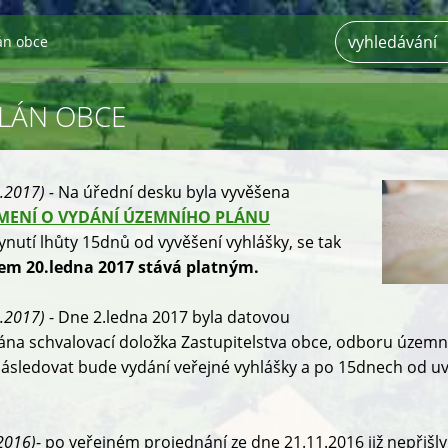
án obce
LÁN OBCE
1.2017) -
Na úřední desku byla vyvěšena
ENÍ O VYDÁNÍ ÚZEMNÍHO PLÁNU
nutí lhůty 15dnů od vyvěšení vyhlášky, se tak
em 20.ledna 2017 stává platným.
1.2017)
- Dne 2.ledna 2017 byla datovou
na schvalovací doložka Zastupitelstva obce, odboru územn
ásledovat bude vydání veřejné vyhlášky a po 15dnech od u
.2016)
- po veřejném projednání ze dne 21.11.2016 již nepřišl