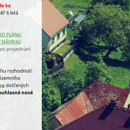
de ke
ř 6 letá
HO PLÁNU
“ NÁVRHU
 po projednání
rhu rozhodnutí
 Územního
ka
dotčených
souhlasné nové