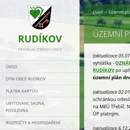
Úvod
>
Územní pl
ÚZEMNÍ P
RUDÍKOV
OFICIÁLNÍ STRÁNKY OBCE
(aktualizace 05.0
vyhláška -
OZNÁM
ÚVOD
RUDÍKOV
po uply
územní plán dn
DTM OBCE RUDÍKOV
PLATBA KARTOU
(aktualizace 02.0
schránkou odeslá
UBYTOVÁNÍ, SAUNA,
na MěÚ Třebíč. N
POSILOVNA
ÚP platným.
ROZPOČTY A HOSPODAŘENÍ
(aktualizace 6.12