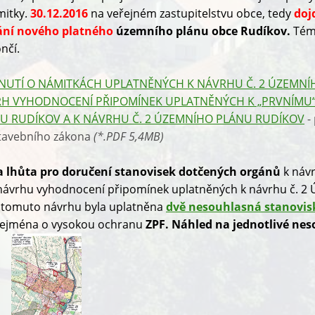
mitky.
30.12.2016
na veřejném zastupitelstvu obce, tedy
doj
ání nového platného
územního plánu obce Rudíkov.
Témě
nčí.
UTÍ O NÁMITKÁCH UPLATNĚNÝCH K NÁVRHU Č. 2 ÚZEMNÍ
RH VYHODNOCENÍ PŘIPOMÍNEK UPLATNĚNÝCH K „PRVNÍMU
U RUDÍKOV A K NÁVRHU Č. 2 ÚZEMNÍHO PLÁNU RUDÍKOV
-
 stavebního zákona
(*.PDF 5,4MB)
a lhůta pro doručení stanovisek dotčených orgánů
k náv
 návrhu vyhodnocení připomínek uplatněných k návrhu č. 2
K tomuto návrhu byla uplatněna
dvě nesouhlasná stanovis
 zejména o vysokou ochranu
ZPF. Náhled na jednotlivé ne