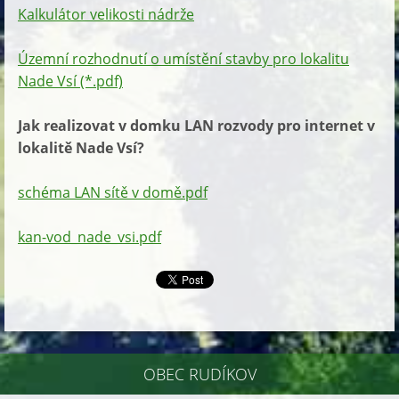
Kalkulátor velikosti nádrže
Územní rozhodnutí o umístění stavby pro lokalitu
Nade Vsí (*.pdf)
Jak realizovat v domku LAN rozvody pro internet v
lokalitě Nade Vsí?
schéma LAN sítě v domě.pdf
kan-vod_nade_vsi.pdf
OBEC RUDÍKOV