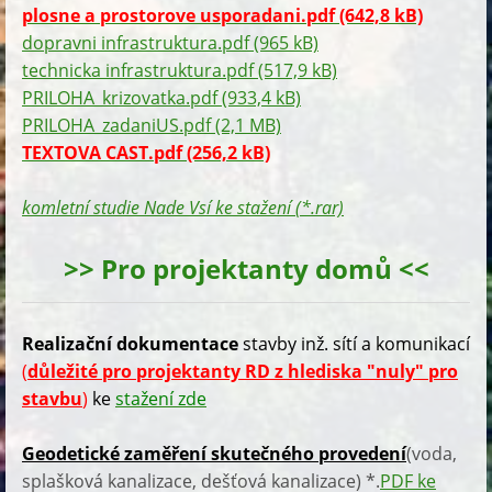
plosne a prostorove usporadani.pdf (642,8 kB)
dopravni infrastruktura.pdf (965 kB)
technicka infrastruktura.pdf (517,9 kB)
PRILOHA_krizovatka.pdf (933,4 kB)
PRILOHA_zadaniUS.pdf (2,1 MB)
TEXTOVA CAST.pdf (256,2 kB)
komletní studie Nade Vsí ke stažení (*.rar)
>> Pro projektanty domů <<
Realizační dokumentace
stavby inž. sítí a komunikací
(
důležité pro projektanty RD z hlediska "nuly" pro
stavbu
)
ke
stažení zde
Geodetické zaměření skutečného provedení
(voda,
splašková kanalizace, dešťová kanalizace) *.
PDF ke