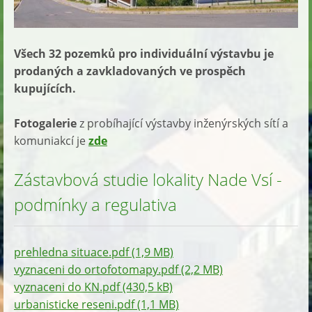
Všech 32 pozemků pro individuální výstavbu je
prodaných a zavkladovaných ve prospěch
kupujících.
Fotogalerie
z probíhající výstavby inženýrských sítí a
komuniakcí je
zde
Zástavbová studie lokality Nade Vsí -
podmínky a regulativa
prehledna situace.pdf (1,9 MB)
vyznaceni do ortofotomapy.pdf (2,2 MB)
vyznaceni do KN.pdf (430,5 kB)
urbanisticke reseni.pdf (1,1 MB)