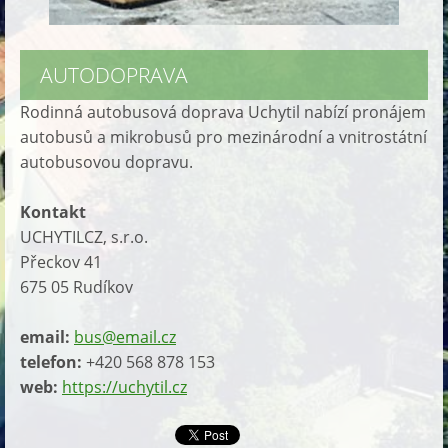
AUTODOPRAVA
Rodinná autobusová doprava Uchytil nabízí pronájem
autobusů a mikrobusů pro mezinárodní a vnitrostátní
autobusovou dopravu.
Kontakt
UCHYTILCZ, s.r.o.
Přeckov 41
675 05 Rudíkov
email:
bus@email.cz
telefon:
+420 568 878 153
web:
https://uchytil.cz