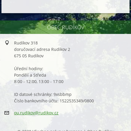
OBEC RUDÍKOV
Rudíkov 318
doručovací adresa Rudíkov 2
675 05 Rudíkov
Úřední hodiny:
Pondělí a Středa
8:00 - 12:00, 13:00 - 17:00
ID datové schránky: 9xsbbmp
Číslo bankovního účtu: 1522535349/0800
ou.rudik
ov@rudik
ov.cz