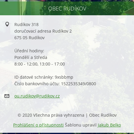
OBEC RUDÍKOV
Rudíkov 318
doručovací adresa Rudíkov 2
675 05 Rudíkov
Úřední hodiny:
Pondělí a Středa
8:00 - 12:00, 13:00 - 17:00
ID datové schránky: 9xsbbmp
Číslo bankovního účtu: 1522535349/0800
ou.rudik
ov@rudik
ov.cz
© 2020 Všechna práva vyhrazena | Obec Rudíkov
Prohlášení o přístupnosti
Šablonu upravil
Jakub Belko