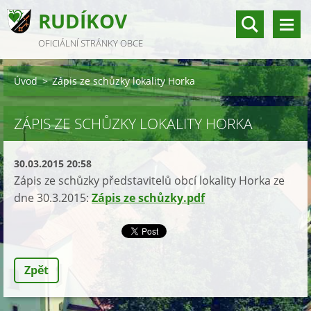
RUDÍKOV
OFICIÁLNÍ STRÁNKY OBCE
Úvod
>
Zápis ze schůzky lokality Horka
ZÁPIS ZE SCHŮZKY LOKALITY HORKA
30.03.2015 20:58
Zápis ze schůzky představitelů obcí lokality Horka ze
dne 30.3.2015:
Zápis ze schůzky.pdf
Zpět