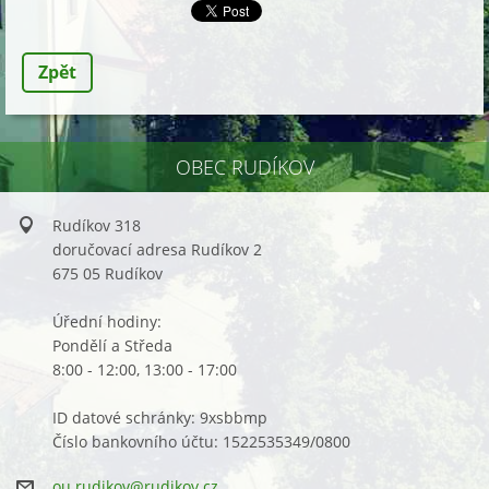
Zpět
OBEC RUDÍKOV
Rudíkov 318
doručovací adresa Rudíkov 2
675 05 Rudíkov
Úřední hodiny:
Pondělí a Středa
8:00 - 12:00, 13:00 - 17:00
ID datové schránky: 9xsbbmp
Číslo bankovního účtu: 1522535349/0800
ou.rudik
ov@rudik
ov.cz