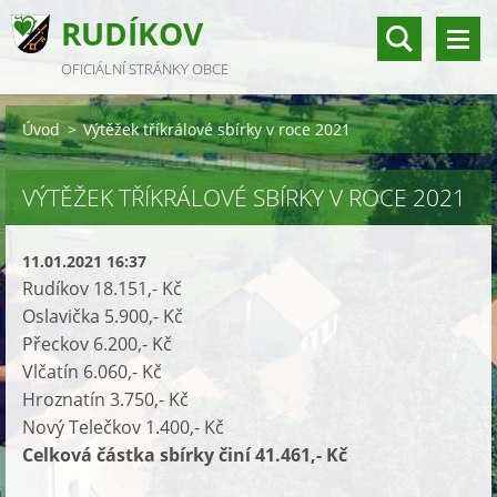
RUDÍKOV
OFICIÁLNÍ STRÁNKY OBCE
Úvod
>
Výtěžek tříkrálové sbírky v roce 2021
VÝTĚŽEK TŘÍKRÁLOVÉ SBÍRKY V ROCE 2021
11.01.2021 16:37
Rudíkov 18.151,- Kč
Oslavička 5.900,- Kč
Přeckov 6.200,- Kč
Vlčatín 6.060,- Kč
Hroznatín 3.750,- Kč
Nový Telečkov 1.400,- Kč
Celková částka sbírky činí 41.461,- Kč