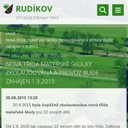
RUDÍKOV
OFICIÁLNÍ STRÁNKY OBCE
Úvod
>
Nová třída mateřské školky zkolaudována a provoz bude
zahájen 1.9.2015
NOVÁ TŘÍDA MATEŘSKÉ ŠKOLKY
ZKOLAUDOVÁNA A PROVOZ BUDE
ZAHÁJEN 1.9.2015
30.08.2015 13:25
20.8.2015
byla úspěšně zkolaudována nová třída
mateřské školy
pro 22 nových dětí.
Od 1.9. 2015 tak nastoupí 22 nových dětí do této třídy. Celková