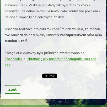
stavební úřad). Veškeré podklady tak byly dodány včas k
posouzení na odbor školství a tento vydal souhlasné povolení k
navýšení kapacity na celkových 72 dětí.
Úspěšná realizace projektu tak rodičům dětí zajistila, že mohou
své ratolesti do naší školky umístit
v zastupitelstvem slíbeném
termínu 1 září.
Fotogalerie výstavby byla průběžně zveřejňována na
Facebooku
a
chron
ologicky uspořádané fotografie jsou zde
>>>
Zpět