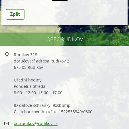
Zpět
OBEC RUDÍKOV
Rudíkov 318
doručovací adresa Rudíkov 2
675 05 Rudíkov
Úřední hodiny:
Pondělí a Středa
8:00 - 12:00, 13:00 - 17:00
ID datové schránky: 9xsbbmp
Číslo bankovního účtu: 1522535349/0800
ou.rudik
ov@rudik
ov.cz