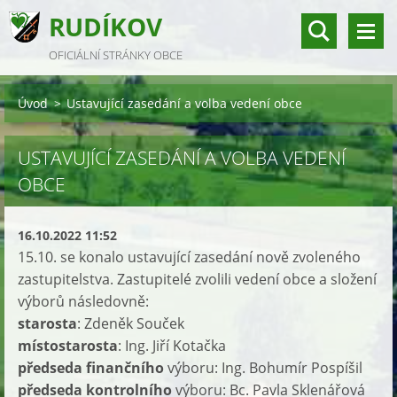
RUDÍKOV
OFICIÁLNÍ STRÁNKY OBCE
Úvod
>
Ustavující zasedání a volba vedení obce
USTAVUJÍCÍ ZASEDÁNÍ A VOLBA VEDENÍ
OBCE
16.10.2022 11:52
15.10. se konalo ustavující zasedání nově zvoleného
zastupitelstva. Zastupitelé zvolili vedení obce a složení
výborů následovně:
starosta
: Zdeněk Souček
místostarosta
: Ing. Jiří Kotačka
předseda finančního
výboru: Ing. Bohumír Pospíšil
předseda kontrolního
výboru: Bc. Pavla Sklenářová