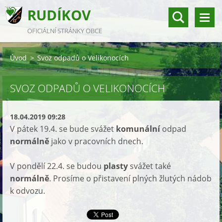
RUDÍKOV
OFICIÁLNÍ STRÁNKY OBCE
Úvod
>
Svoz odpadů o Velikonocích
SVOZ ODPADŮ O VELIKONOCÍCH
18.04.2019 09:28
V pátek 19.4. se bude svážet
komunální
odpad
normálně
jako v pracovních dnech.
V pondělí 22.4. se budou
plasty
svážet také
normálně
. Prosíme o přistavení plných žlutých nádob
k odvozu.