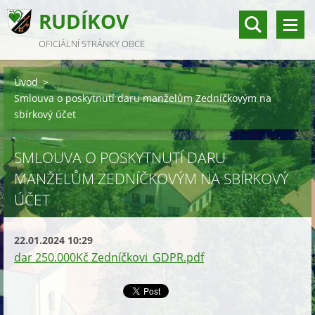
RUDÍKOV
OFICIÁLNÍ STRÁNKY OBCE
Úvod
>
Smlouva o poskytnutí daru manželům Zedníčkovým na
sbírkový účet
SMLOUVA O POSKYTNUTÍ DARU
MANŽELŮM ZEDNÍČKOVÝM NA SBÍRKOVÝ
ÚČET
22.01.2024 10:29
dar 250.000Kč Zedníčkovi_GDPR.pdf