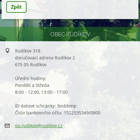
Zpět
OBEC RUDÍKOV
Rudíkov 318
doručovací adresa Rudíkov 2
675 05 Rudíkov
Úřední hodiny:
Pondělí a Středa
8:00 - 12:00, 13:00 - 17:00
ID datové schránky: 9xsbbmp
Číslo bankovního účtu: 1522535349/0800
ou.rudik
ov@rudik
ov.cz