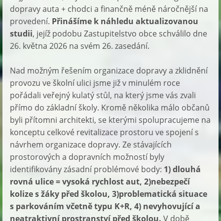
dopravy auta + chodci a finančně méně náročnější na
provedení.
Přinášíme k náhledu aktualizovanou
studii
, jejíž podobu Zastupitelstvo obce schválilo dne
26. května 2026 na svém 26. zasedání.
Nad možným řešením organizace dopravy a zklidnění
provozu ve školní ulici jsme již v minulém roce
pořádali veřejný kulatý stůl, na který jsme vás zvali
přímo do základní školy. Kromě několika málo občanů
byli přítomni architekti, se kterými spolupracujeme na
konceptu celkové revitalizace prostoru ve spojení s
návrhem organizace dopravy. Ze stávajících
prostorových a dopravních možností byly
identifikovány zásadní problémové body:
1) dlouhá
rovná ulice = vysoká rychlost aut, 2)nebezpečí
kolize s žáky před školou, 3)problematická situace
s parkováním včetně typu K+R, 4) nevyhovující a
neatraktivní prostranství před školou.
V době