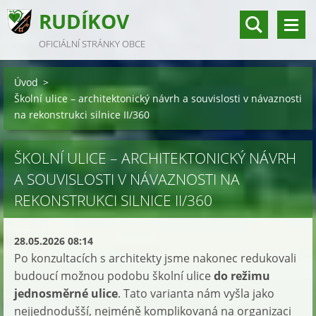
RUDÍKOV
OFICIÁLNÍ STRÁNKY OBCE
Úvod
>
Školní ulice – architektonický návrh a souvislosti v návaznosti
na rekonstrukci silnice II/360
ŠKOLNÍ ULICE – ARCHITEKTONICKÝ NÁVRH
A SOUVISLOSTI V NÁVAZNOSTI NA
REKONSTRUKCI SILNICE II/360
28.05.2026 08:14
Po konzultacích s architekty jsme nakonec redukovali
budoucí možnou podobu školní ulice
do režimu
jednosměrné ulice
. Tato varianta nám vyšla jako
nejjednodušší, nejméně komplikovaná na organizaci