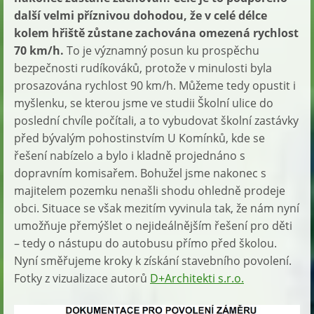
další velmi příznivou dohodou, že v celé délce
kolem hřiště zůstane zachována omezená rychlost
70 km/h.
To je významný posun ku prospěchu
bezpečnosti rudíkováků, protože v minulosti byla
prosazována rychlost 90 km/h. Můžeme tedy opustit i
myšlenku, se kterou jsme ve studii Školní ulice do
poslední chvíle počítali, a to vybudovat školní zastávky
před bývalým pohostinstvím U Komínků, kde se
řešení nabízelo a bylo i kladně projednáno s
dopravním komisařem. Bohužel jsme nakonec s
majitelem pozemku nenašli shodu ohledně prodeje
obci. Situace se však mezitím vyvinula tak, že nám nyní
umožňuje přemýšlet o nejideálnějším řešení pro děti
– tedy o nástupu do autobusu přímo před školou.
Nyní směřujeme kroky k získání stavebního povolení.
Fotky z vizualizace autorů
D+Architekti s.r.o.