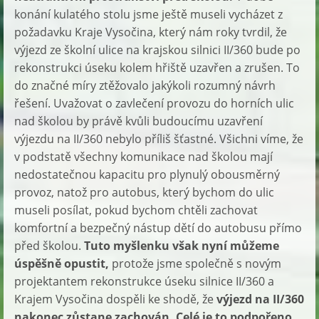
konání kulatého stolu jsme ještě museli vycházet z
požadavku Kraje Vysočina, který nám roky tvrdil, že
výjezd ze školní ulice na krajskou silnici II/360 bude po
rekonstrukci úseku kolem hřiště uzavřen a zrušen. To
do značné míry ztěžovalo jakýkoli rozumný návrh
řešení. Uvažovat o zavlečení provozu do horních ulic
nad školou by právě kvůli budoucímu uzavření
výjezdu na II/360 nebylo příliš šťastné. Všichni víme, že
v podstatě všechny komunikace nad školou mají
nedostatečnou kapacitu pro plynulý obousměrný
provoz, natož pro autobus, který bychom do ulic
museli posílat, pokud bychom chtěli zachovat
komfortní a bezpečný nástup dětí do autobusu přímo
před školou.
Tuto myšlenku však nyní můžeme
úspěšně opustit,
protože jsme společně s novým
projektantem rekonstrukce úseku silnice II/360 a
Krajem Vysočina dospěli ke shodě, že
výjezd na II/360
nakonec zůstane zachován. Celé je to podpořeno