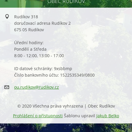
OBEC RUDÍKOV
Rudíkov 318
doručovací adresa Rudíkov 2
675 05 Rudíkov
Úřední hodiny:
Pondělí a Středa
8:00 - 12:00, 13:00 - 17:00
ID datové schránky: 9xsbbmp
Číslo bankovního účtu: 1522535349/0800
ou.rudik
ov@rudik
ov.cz
© 2020 Všechna práva vyhrazena | Obec Rudíkov
Prohlášení o přístupnosti
Šablonu upravil
Jakub Belko