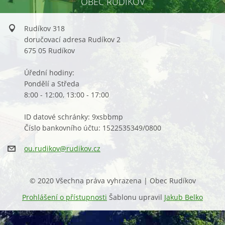
OBEC RUDÍKOV
Rudíkov 318
doručovací adresa Rudíkov 2
675 05 Rudíkov
Úřední hodiny:
Pondělí a Středa
8:00 - 12:00, 13:00 - 17:00
ID datové schránky: 9xsbbmp
Číslo bankovního účtu: 1522535349/0800
ou.rudik
ov@rudik
ov.cz
© 2020 Všechna práva vyhrazena | Obec Rudíkov
Prohlášení o přístupnosti
Šablonu upravil
Jakub Belko