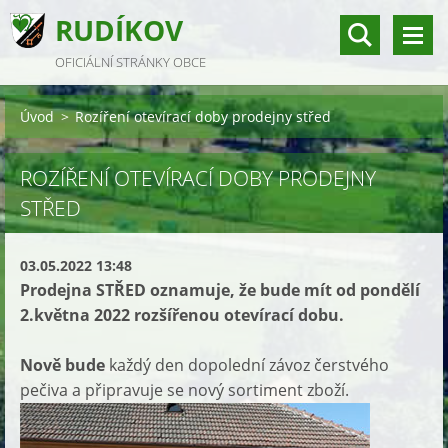
RUDÍKOV
OFICIÁLNÍ STRÁNKY OBCE
Úvod
>
Rozíření otevírací doby prodejny střed
ROZÍŘENÍ OTEVÍRACÍ DOBY PRODEJNY
STŘED
03.05.2022 13:48
Prodejna STŘED oznamuje, že bude mít od pondělí
2.května 2022 rozšířenou otevírací dobu.
Nově bud
e
každý den dopolední závoz čerstvého
pečiva a připravuje se nový sortiment zboží.