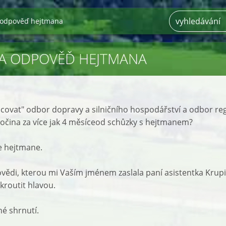
 odpověď hejtmana
NA ODPOVĚĎ HEJTMANA
covat" odbor dopravy a silničního hospodářství a odbor re
sočina za více jak 4 měsíceod schůzky s hejtmanem?
e hejtmane.
vědi, kterou mi Vaším jménem zaslala paní asistentka Krup
kroutit hlavou.
é shrnutí.