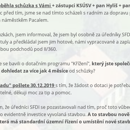
oběhla schůzka s Vámi
+ zástupci KSÚSV + pan Hyliš + pa
íc před tím, jsme se nad tímto scházeli s radním za doprav
m náměstkěm Pacalem.
ůzkách, jsem informoval, že jsem byl osobně za úředníky SFD
tituly a předkládal jsem jim hotové, námi vypracované a zap
obou podchodů pod II/360.
se bavili o dotačním programu "Křížení",
který jste spole
 dohledat za více jak 4 měsíce
od schůzky?
radu" pošlete 30.12.2019
s tím, že žádost o dotaci je potře
telné, děkuji moc za tip a pomoc.
 že úředníci SFDI se pozastavovali nad tím, proč toto vůbe
 to evidentně investice vyvolaná stavbou.
A to stavbou nově
erá má standardní územní řízení o umístění nové stavby