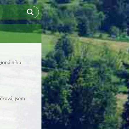
gionálního
ičková, jsem