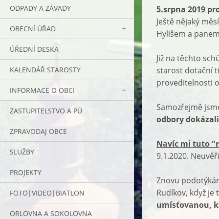
ODPADY A ZÁVADY
5.srpna 2019
pr
Ještě nějaký měs
OBECNÍ ÚŘAD
Hylišem a pane
ÚŘEDNÍ DESKA
Již na těchto sch
KALENDÁŘ STAROSTY
starost dotační 
proveditelnosti 
INFORMACE O OBCI
Samozřejmě jsme 
ZASTUPITELSTVO A PÚ
odbory dokázali
ZPRAVODAJ OBCE
Navíc mi tuto "
SLUŽBY
9.1.2020. Neuvěři
PROJEKTY
Znovu podotýkám,
Rudíkov, když je
FOTO|VIDEO|BIATLON
umísťovanou, kt
ORLOVNA A SOKOLOVNA