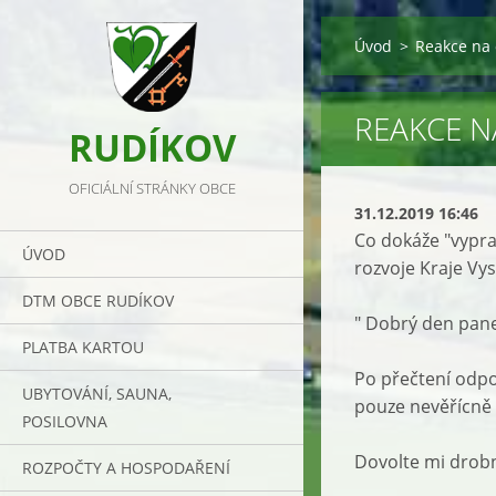
Úvod
>
Reakce na
REAKCE 
RUDÍKOV
OFICIÁLNÍ STRÁNKY OBCE
31.12.2019 16:46
Co dokáže "vypra
ÚVOD
rozvoje Kraje Vy
DTM OBCE RUDÍKOV
" Dobrý den pan
PLATBA KARTOU
Po přečtení odpo
UBYTOVÁNÍ, SAUNA,
pouze nevěřícně 
POSILOVNA
Dovolte mi drobn
ROZPOČTY A HOSPODAŘENÍ