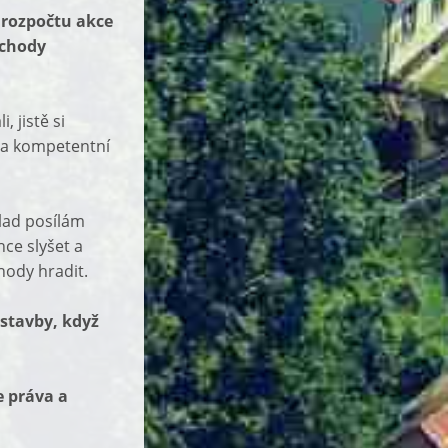
i rozpočtu akce
dchody
 jistě si
í a kompetentní
lad posílám
hce slyšet a
hody hradit.
 stavby, když
 práva a