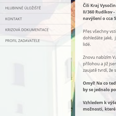
Čili Kraj Vysoči
HLUBINNÉ ÚLOŽIŠTĚ
II/360 Rudíkov 
navýšení o cca 
KONTAKT
KRIZOVÁ DOKUMENTACE
Přes všechny vstř
dohledáte jaké, 
PROFIL ZADAVATELE
lidé.
Znovu nabízím Va
přílohou a již js
zaujatě tvrdí, že
Omyl! Na co ted
by se jednalo p
Vzhledem k výš
možnosti, které