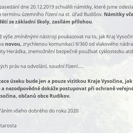
zasedání dne 20.12.2019 schválili námitky, které jsme odesl
termínu územního řízení na st. úřad Budišov.
Námitky vče
ětí ze základní školy, zasílám přílohou
.
ž výše zmíněnými nástroji poukazovat na to, jak Kraj Vysočin
ova
novou,
zrychlenou komunikací II/360 od vlakového nádra
lity Herádka, znemožnění bezpečně používat cyklostezku atd
ch práv na odvolání, soudní řízení.....
zace úseku bude jen a pouze vizitkou Kraje Vysočina, jak
a nezodpovědně dokáže postupovat při ochraně veřejn
sočina, občanů obce Rudíkov.
řáním všeho dobrého do roku 2020
tarosta