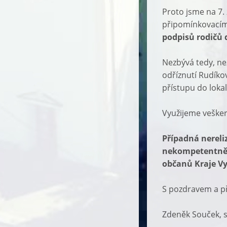
Proto jsme na 7. 
připomínkovacím 
podpisů rodičů d
Nezbývá tedy, ne
odříznutí Rudík
přístupu do loka
Využijeme veškerý
Případná nereli
nekompetentně 
občanů Kraje Vy
S pozdravem a p
Zdeněk Souček, s