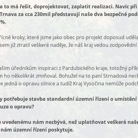
na to má řešit, doprojektovat, zaplatit realizaci. Navíc př
- Trnava za cca 230mil představují naše dva bezpečné po
5%.
ícné kroky, které jsme jako obec pro projekt doposud udělali,
jsem již ztratil veškeré naděje, že náš kraj vedou zodpovědn
šim úředníkům inspiraci z Pardubického kraje, totožný přík
em ho několikrát zmiňoval. Bohužel na to paní Strnadová nec
 se jedná o opravu silnice a tudíž Kraj Vysočina nemůže podc
y potřebuje stavba standardní územní řízení o umístění
ouze o opravu?
e uvedenému nám nezbývá, než uplatňovat veškerá naše
 nám územní řízení poskytuje.