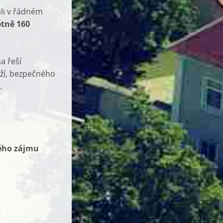
ali v řádném
tně 160
a řeší
ží, bezpečného
.
ého zájmu