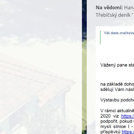
Na vědomí:
Hana
Třebíčský deník "