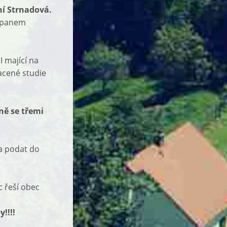
ní Strnadová.
u panem
I mající na
lacené studie
čně se třemi
ba podat do
c řeší obec
!!!!