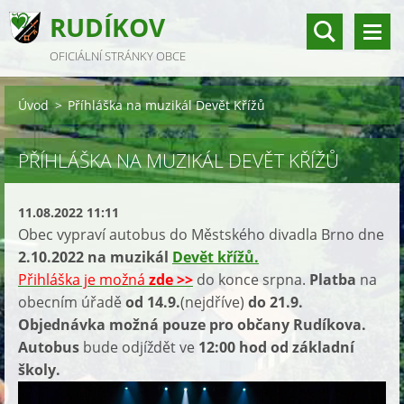
RUDÍKOV
OFICIÁLNÍ STRÁNKY OBCE
Úvod
>
Příhláška na muzikál Devět Křížů
PŘÍHLÁŠKA NA MUZIKÁL DEVĚT KŘÍŽŮ
11.08.2022 11:11
Obec vypraví autobus do Městského divadla Brno dne
2.10.2022 na muzikál
Devět křížů.
Přihláška je možná
zde >>
do konce srpna.
Platba
na
obecním úřadě
od 14.9.
(nejdříve)
do 21.9.
Objednávka možná pouze pro občany Rudíkova.
Autobus
bude odjíždět ve
12:00 hod od základní
školy.