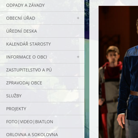
ODPADY A ZÁVADY
OBECNÍ ÚŘAD
ÚŘEDNÍ DESKA
KALENDÁŘ STAROSTY
INFORMACE O OBCI
ZASTUPITELSTVO A PÚ
ZPRAVODAJ OBCE
SLUŽBY
PROJEKTY
FOTO|VIDEO|BIATLON
ORLOVNA A SOKOLOVNA