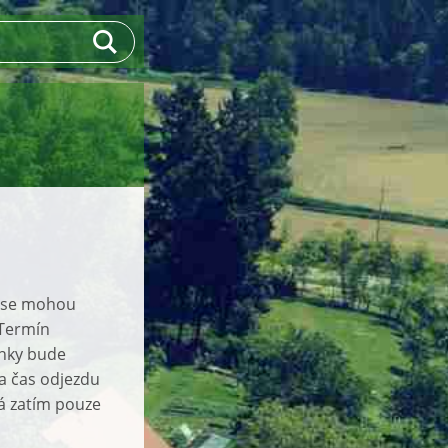
ě se mohou
 Termín
enky bude
a čas odjezdu
á zatím pouze