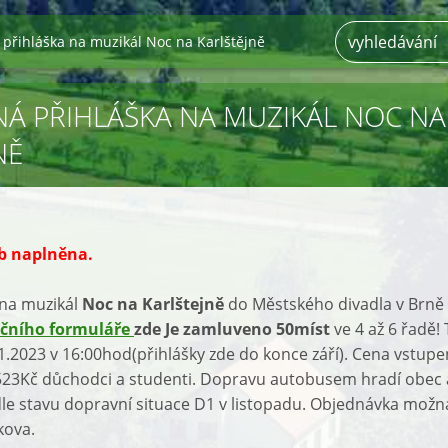
přihláška na muzikál Noc na Karlštějně
Á PŘIHLÁŠKA NA MUZIKÁL NOC NA
NĚ
b naplněna.
 na muzikál
Noc na Karlštejně
do Městského divadla v Brn
ačního formuláře
zde Je zamluveno 50míst
ve 4 až 6 řadě!
1.2023 v 16:00hod(přihlášky zde do konce září). Cena vstup
523Kč důchodci a studenti. Dopravu autobusem hradí obec 
e stavu dopravní situace D1 v listopadu
. Objednávka možn
kova.