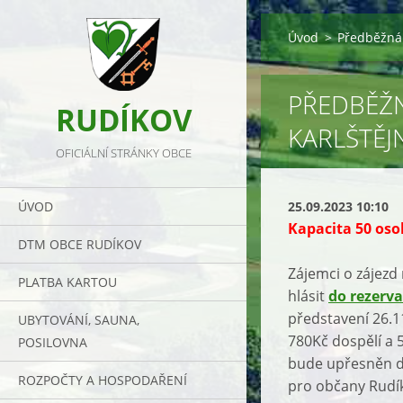
Úvod
>
Předběžná 
PŘEDBĚŽN
RUDÍKOV
KARLŠTĚJ
OFICIÁLNÍ STRÁNKY OBCE
ÚVOD
25.09.2023 10:10
Kapacita 50 oso
DTM OBCE RUDÍKOV
Zájemci o zájezd
PLATBA KARTOU
hlásit
do rezerv
představení 26.1
UBYTOVÁNÍ, SAUNA,
780Kč dospělí a 
POSILOVNA
bude upřesněn dl
ROZPOČTY A HOSPODAŘENÍ
pro občany Rudí