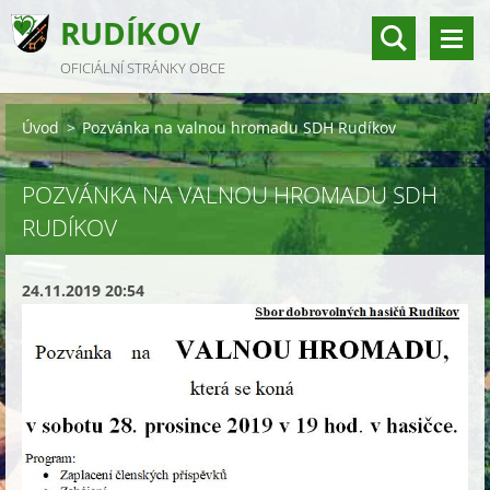
RUDÍKOV
OFICIÁLNÍ STRÁNKY OBCE
Úvod
>
Pozvánka na valnou hromadu SDH Rudíkov
POZVÁNKA NA VALNOU HROMADU SDH
RUDÍKOV
24.11.2019 20:54