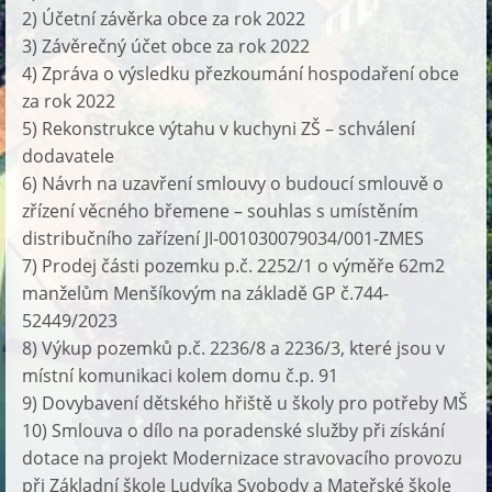
2) Účetní závěrka obce za rok 2022
3) Závěrečný účet obce za rok 2022
4) Zpráva o výsledku přezkoumání hospodaření obce
za rok 2022
5) Rekonstrukce výtahu v kuchyni ZŠ – schválení
dodavatele
6) Návrh na uzavření smlouvy o budoucí smlouvě o
zřízení věcného břemene – souhlas s umístěním
distribučního zařízení JI-001030079034/001-ZMES
7) Prodej části pozemku p.č. 2252/1 o výměře 62m2
manželům Menšíkovým na základě GP č.744-
52449/2023
8) Výkup pozemků p.č. 2236/8 a 2236/3, které jsou v
místní komunikaci kolem domu č.p. 91
9) Dovybavení dětského hřiště u školy pro potřeby MŠ
10) Smlouva o dílo na poradenské služby při získání
dotace na projekt Modernizace stravovacího provozu
při Základní škole Ludvíka Svobody a Mateřské škole