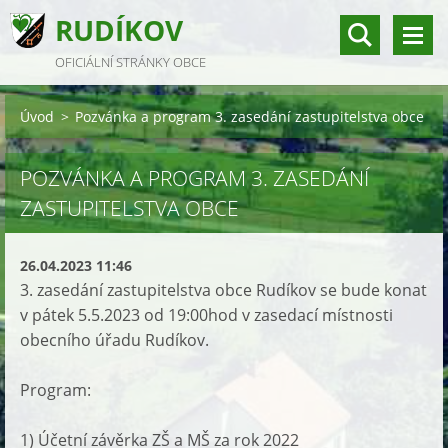
RUDÍKOV
OFICIÁLNÍ STRÁNKY OBCE
Úvod
>
Pozvánka a program 3. zasedání zastupitelstva obce
POZVÁNKA A PROGRAM 3. ZASEDÁNÍ
ZASTUPITELSTVA OBCE
26.04.2023 11:46
3. zasedání zastupitelstva obce Rudíkov se bude konat
v pátek 5.5.2023 od 19:00hod v zasedací místnosti
obecního úřadu Rudíkov.
Program:
1) Účetní závěrka ZŠ a MŠ za rok 2022