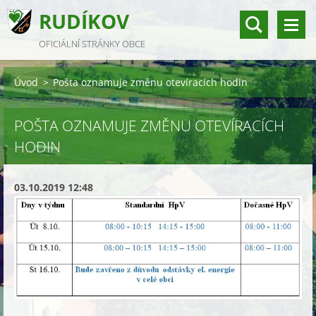
RUDÍKOV
OFICIÁLNÍ STRÁNKY OBCE
Úvod
>
Pošta oznamuje změnu otevíracích hodin
POŠTA OZNAMUJE ZMĚNU OTEVÍRACÍCH
HODIN
03.10.2019 12:48