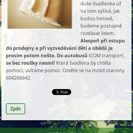
duše švadlenka už
na tom vyšívá. Jak
budou hotové,
budeme postupně
rozdávat lidem.
Alespoň při vstupu
do prodejny a při vyzvedávání dětí a obědů je
prosím potom nošte. Do autobusů
ICOM transport,
se bez roušky nesmí!
Která švadlena by chtěla
pomoci, uvítáme pomoc. Ozvěte se na mobil starosty
604266642.
Zpět