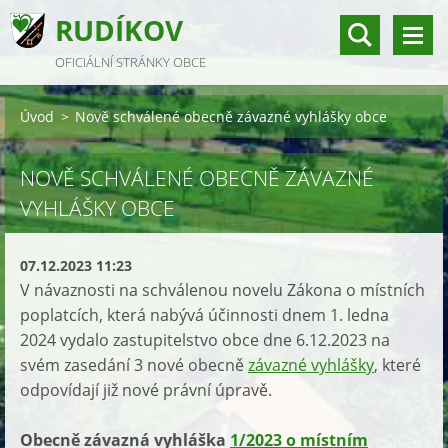
RUDÍKOV
OFICIÁLNÍ STRÁNKY OBCE
Úvod
>
Nově schválené obecně závazné vyhlášky obce
NOVĚ SCHVÁLENÉ OBECNĚ ZÁVAZNÉ
VYHLÁŠKY OBCE
07.12.2023 11:23
V návaznosti na schválenou novelu Zákona o místních
poplatcích, která nabývá účinnosti dnem 1. ledna
2024 vydalo zastupitelstvo obce dne 6.12.2023 na
svém zasedání 3 nové obecně
závazné vyhlášky
, které
odpovídají již nové právní úpravě.
Obecně závazná vyhláška
1/2023 o místním