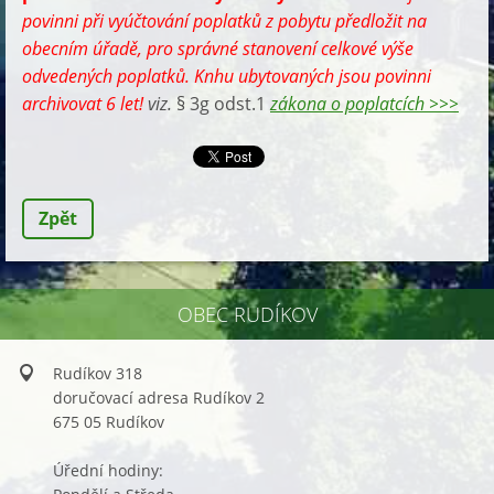
povinni při vyúčtování poplatků z pobytu předložit na
obecním úřadě, pro správné stanovení celkové výše
odvedených poplatků. Knhu ubytovaných jsou povinni
archivovat 6 let!
viz.
§ 3g odst.1
zákona o poplatcích >>>
Zpět
OBEC RUDÍKOV
Rudíkov 318
doručovací adresa Rudíkov 2
675 05 Rudíkov
Úřední hodiny: