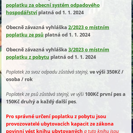
poplatku za obecní systém odpadového
hospodářství
platná od 1. 1. 2024
Obecně závazná vyhláška
2/2023 o místním
poplatku ze psů
platná od 1. 1. 2024
Obecně závazná vyhláška
3/2023 o místním
poplatku z pobytu
platná od 1. 1. 2024
Poplatek za svoz odpadu zůstává stejný,
ve výši 350Kč /
osoba / rok
Poplatek ze psů zůstává stejný, ve výši
100Kč první pes a
150Kč druhý a každý další pes
.
Pro správné určení poplatku z pobytu jsou
provozovatelé ubytovacích kapacit ze zákona
povinni vést knihu ubytovaných
a tuto knihu jsou