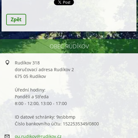
Zpět
OBEC RUDÍKOV
Rudíkov 318
doručovací adresa Rudíkov 2
675 05 Rudíkov
Úřední hodiny:
Pondělí a Středa
8:00 - 12:00, 13:00 - 17:00
ID datové schránky: 9xsbbmp
Číslo bankovního účtu: 1522535349/0800
ou.rudik
ov@rudik
ov.cz