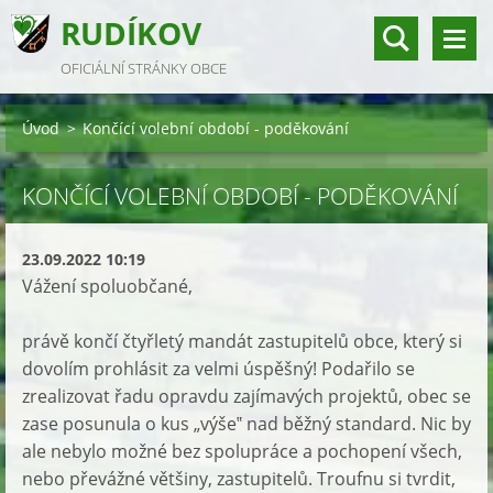
RUDÍKOV
OFICIÁLNÍ STRÁNKY OBCE
Úvod
>
Končící volební období - poděkování
KONČÍCÍ VOLEBNÍ OBDOBÍ - PODĚKOVÁNÍ
23.09.2022 10:19
Vážení spoluobčané,
právě končí čtyřletý mandát zastupitelů obce, který si
dovolím prohlásit za velmi úspěšný! Podařilo se
zrealizovat řadu opravdu zajímavých projektů, obec se
zase posunula o kus „výše‟ nad běžný standard. Nic by
ale nebylo možné bez spolupráce a pochopení všech,
nebo převážné většiny, zastupitelů. Troufnu si tvrdit,