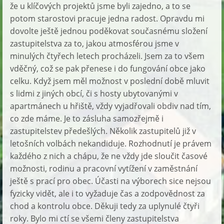
že u klíčových projektů jsme byli zajedno, a to se
potom starostovi pracuje jedna radost. Opravdu mi
dovolte ještě jednou poděkovat současnému složení
zastupitelstva za to, jakou atmosférou jsme v
minulých čtyřech letech procházeli. Jsem za to všem
vděčný, což se pak přenese i do fungování obce jako
celku. Když jsem měl možnost v poslední době mluvit
s lidmi z jiných obcí, či s hosty ubytovanými v
apartmánech u hřiště, vždy vyjadřovali obdiv nad tím,
co zde máme. Je to zásluha samozřejmě i
zastupitelstev předešlých. Několik zastupitelů již v
letošních volbách nekandiduje. Rozhodnutí je právem
každého z nich a chápu, že ne vždy jde sloučit časové
možnosti, rodinu a pracovní vytížení v zaměstnání
ještě s prací pro obec. Účasti na výborech sice nejsou
fyzicky vidět, ale i to vyžaduje čas a zodpovědnost za
chod a kontrolu obce. Děkuji tedy za uplynulé čtyři
roky. Bylo mi ctí se všemi členy zastupitelstva