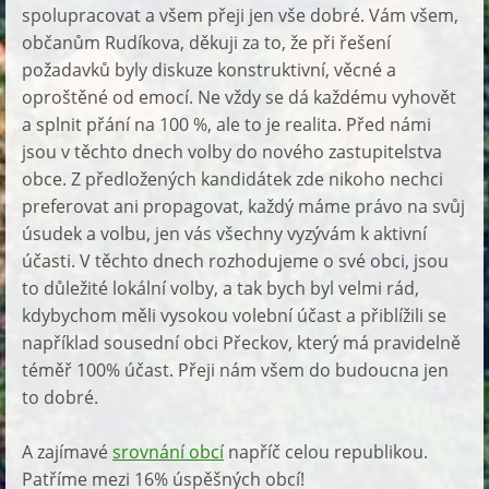
spolupracovat a všem přeji jen vše dobré. Vám všem,
občanům Rudíkova, děkuji za to, že při řešení
požadavků byly diskuze konstruktivní, věcné a
oproštěné od emocí. Ne vždy se dá každému vyhovět
a splnit přání na 100 %, ale to je realita. Před námi
jsou v těchto dnech volby do nového zastupitelstva
obce. Z předložených kandidátek zde nikoho nechci
preferovat ani propagovat, každý máme právo na svůj
úsudek a volbu, jen vás všechny vyzývám k aktivní
účasti. V těchto dnech rozhodujeme o své obci, jsou
to důležité lokální volby, a tak bych byl velmi rád,
kdybychom měli vysokou volební účast a přiblížili se
například sousední obci Přeckov, který má pravidelně
téměř 100% účast. Přeji nám všem do budoucna jen
to dobré.
A zajímavé
srovnání obcí
napříč celou republikou.
Patříme mezi 16% úspěšných obcí!