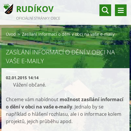
RUDÍKOV
OFICIÁLNÍ STRÁNKY OBCE
Úvod
>
Zasílání informací o dění v obci na vaše e-maily
ZASÍLÁNÍ INFORMACÍ O DĚNÍ V OBCI NA
VAŠE E-MAILY
02.01.2015 14:14
Vážení občané.
Chceme vám nabídnout
možnost zasílání informací
o dění v obci na vaše e-maily
. Jednalo by se
například o hlášení rozhlasu, ale i o informace kolem
projektů, jejich průběhu apod.