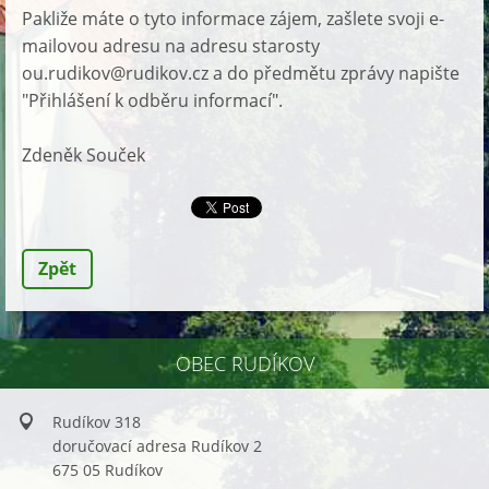
Pakliže máte o tyto informace zájem, zašlete svoji e-
mailovou adresu na adresu starosty
ou.rudikov@rudikov.cz a do předmětu zprávy napište
"Přihlášení k odběru informací".
Zdeněk Souček
Zpět
OBEC RUDÍKOV
Rudíkov 318
doručovací adresa Rudíkov 2
675 05 Rudíkov