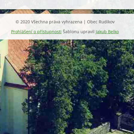
© 2020 Všechna práva vyhrazena | Obec Rudíkov
Prohlášení o přístupnosti
Šablonu upravil
Jakub Belko