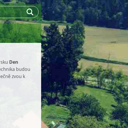
rsku
Den
technika budou
dečně zvou k