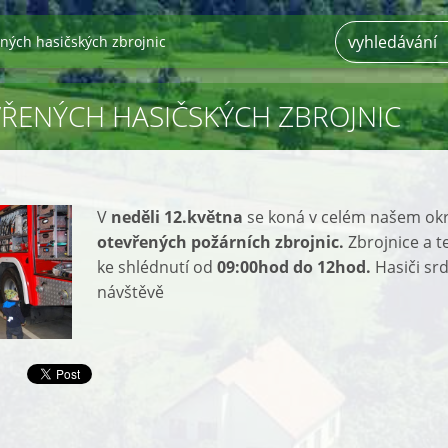
ných hasičských zbrojnic
ŘENÝCH HASIČSKÝCH ZBROJNIC
V
neděli 12.května
se koná v celém našem ok
otevřených požárních zbrojnic.
Zbrojnice a 
ke shlédnutí od
09:00hod do 12hod.
Hasiči sr
návštěvě