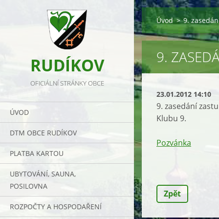
Úvod
>
9. zasedán
9. ZASED
RUDÍKOV
OFICIÁLNÍ STRÁNKY OBCE
23.01.2012 14:10
9. zasedání zastu
ÚVOD
Klubu 9.
DTM OBCE RUDÍKOV
Pozvánka
PLATBA KARTOU
UBYTOVÁNÍ, SAUNA,
POSILOVNA
Zpět
ROZPOČTY A HOSPODAŘENÍ