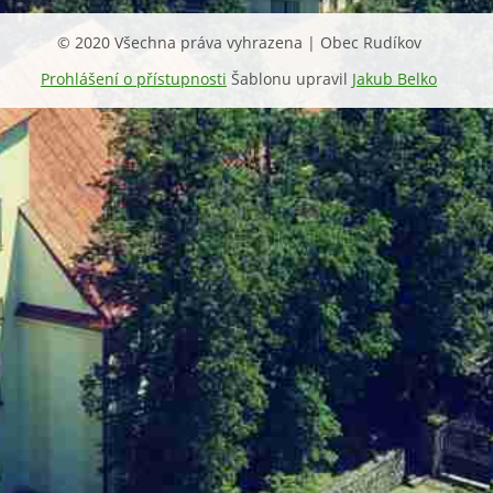
© 2020 Všechna práva vyhrazena | Obec Rudíkov
Prohlášení o přístupnosti
Šablonu upravil
Jakub Belko