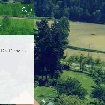
V
012 v 19 hodin v