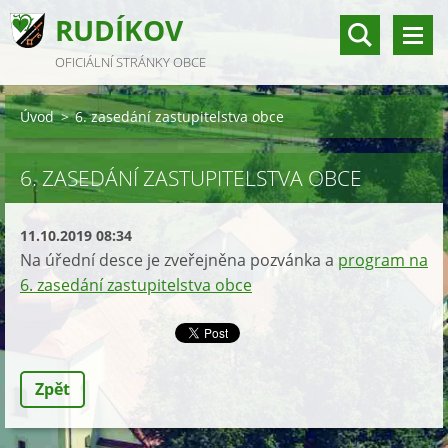
RUDÍKOV
OFICIÁLNÍ STRÁNKY OBCE
Úvod
>
6. zasedání zastupitelstva obce
6. ZASEDÁNÍ ZASTUPITELSTVA OBCE
11.10.2019 08:34
Na úřední desce je zveřejněna pozvánka a
program na
6. zasedání zastupitelstva obce
Zpět