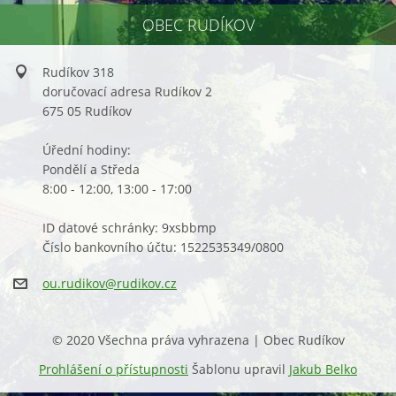
OBEC RUDÍKOV
Rudíkov 318
doručovací adresa Rudíkov 2
675 05 Rudíkov
Úřední hodiny:
Pondělí a Středa
8:00 - 12:00, 13:00 - 17:00
ID datové schránky: 9xsbbmp
Číslo bankovního účtu: 1522535349/0800
ou.rudik
ov@rudik
ov.cz
© 2020 Všechna práva vyhrazena | Obec Rudíkov
Prohlášení o přístupnosti
Šablonu upravil
Jakub Belko