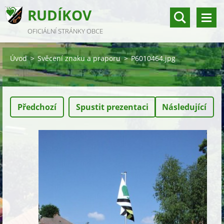
RUDÍKOV
OFICIÁLNÍ STRÁNKY OBCE
Úvod
>
Svěcení znaku a praporu
>
P6010464.jpg
Předchozí
Spustit prezentaci
Následující