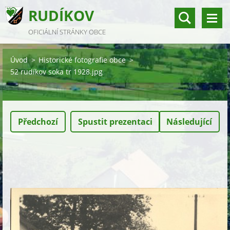
RUDÍKOV
OFICIÁLNÍ STRÁNKY OBCE
Úvod
>
Historické fotografie obce
>
52 rudíkov soka tr 1928.jpg
Předchozí
Spustit prezentaci
Následující